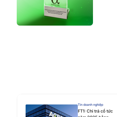
Tin doanh nghiệp
FT1: Chi trả cổ tức