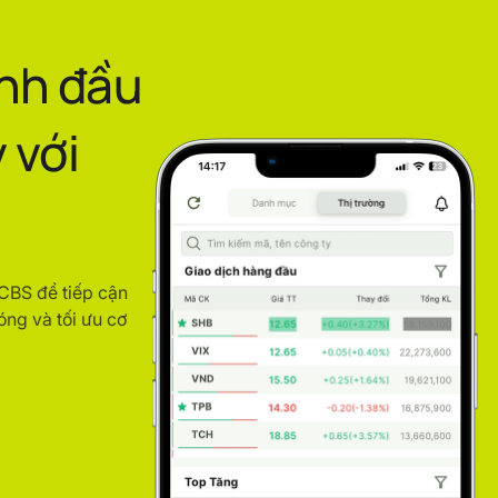
ình đầu
 với
ACBS để tiếp cận
óng và tối ưu cơ