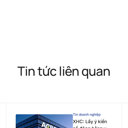
Tin tức liên quan
Tin doanh nghiệp
XHC: Lấy ý kiến