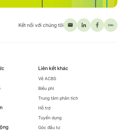
Kết nối với chúng tôi
ức
Liên kết khác
Về ACBS
ế
Biểu phí
Trung tâm phân tích
ên
Hỗ trợ
Tuyển dụng
động
Góc đầu tư