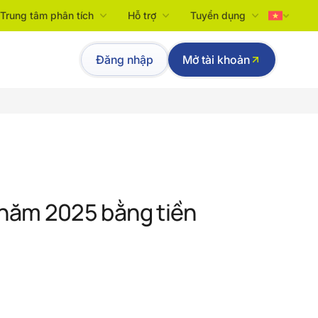
Trung tâm phân tích
Hỗ trợ
Tuyển dụng
Tiếng Việt
Đăng nhập
Mở tài khoản
English
o năm 2025 bằng tiền