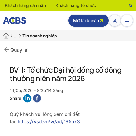
Khách hàng cá nhân
Khách hàng tổ chức
Mở tài khoản
…
Tin doanh nghiệp
Quay lại
BVH: Tổ chức Đại hội đồng cổ đông
thường niên năm 2026
14/05/2026 - 9:25:14 Sáng
Share:
Quý khách vui lòng xem chi tiết
tại:
https://vsd.vn/vi/ad/195573