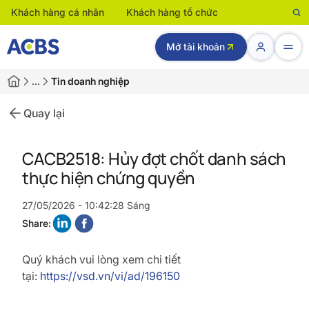
Khách hàng cá nhân
Khách hàng tổ chức
Mở tài khoản
…
Tin doanh nghiệp
Quay lại
CACB2518: Hủy đợt chốt danh sách
thực hiện chứng quyền
27/05/2026 - 10:42:28 Sáng
Share:
Quý khách vui lòng xem chi tiết
tại:
https://vsd.vn/vi/ad/196150