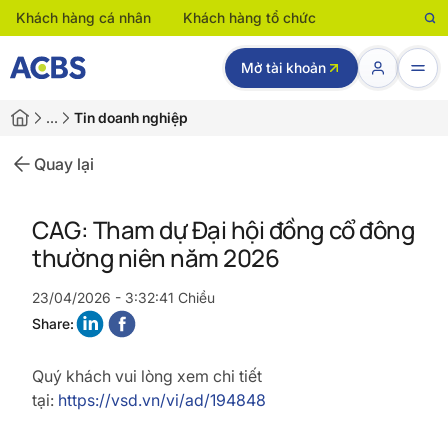
Khách hàng cá nhân
Khách hàng tổ chức
Mở tài khoản
…
Tin doanh nghiệp
Quay lại
CAG: Tham dự Đại hội đồng cổ đông
thường niên năm 2026
23/04/2026 - 3:32:41 Chiều
Share:
Quý khách vui lòng xem chi tiết
tại:
https://vsd.vn/vi/ad/194848