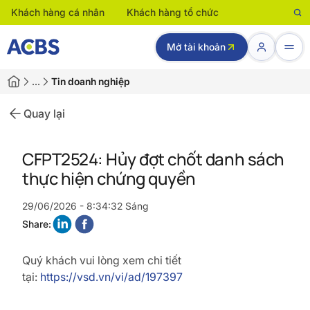
Khách hàng cá nhân
Khách hàng tổ chức
Mở tài khoản
…
Tin doanh nghiệp
Quay lại
CFPT2524: Hủy đợt chốt danh sách
thực hiện chứng quyền
29/06/2026 - 8:34:32 Sáng
Share:
Quý khách vui lòng xem chi tiết
tại:
https://vsd.vn/vi/ad/197397