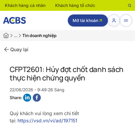
Khách hàng cá nhân
Khách hàng tổ chức
Mở tài khoản
…
Tin doanh nghiệp
Quay lại
CFPT2601: Hủy đợt chốt danh sách
thực hiện chứng quyền
22/06/2026 - 9:49:26 Sáng
Share:
Quý khách vui lòng xem chi tiết
tại:
https://vsd.vn/vi/ad/197151