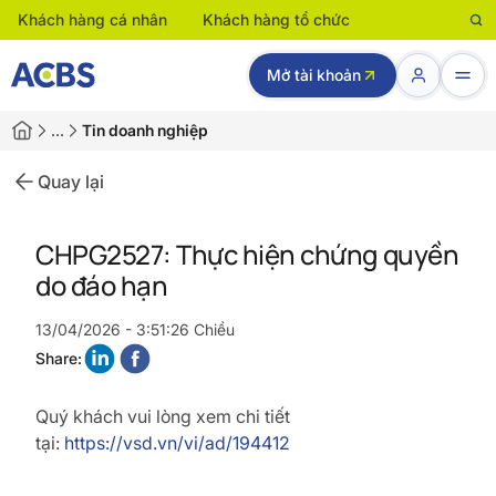
Khách hàng cá nhân
Khách hàng tổ chức
Mở tài khoản
…
Tin doanh nghiệp
Quay lại
CHPG2527: Thực hiện chứng quyền
do đáo hạn
13/04/2026 - 3:51:26 Chiều
Share:
Quý khách vui lòng xem chi tiết
tại:
https://vsd.vn/vi/ad/194412