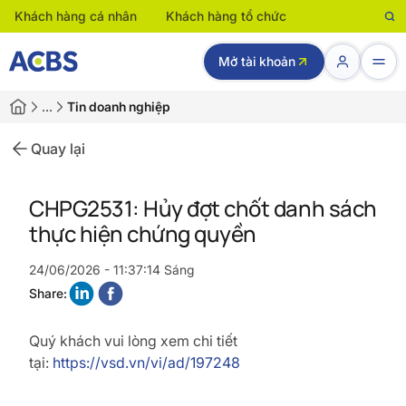
Khách hàng cá nhân
Khách hàng tổ chức
Mở tài khoản
…
Tin doanh nghiệp
Quay lại
CHPG2531: Hủy đợt chốt danh sách
thực hiện chứng quyền
24/06/2026 - 11:37:14 Sáng
Share:
Quý khách vui lòng xem chi tiết
tại:
https://vsd.vn/vi/ad/197248