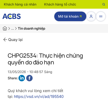
Khách hàng cá nhân
Khách hàng tổ chức
Mở tài khoản
…
Tin doanh nghiệp
Quay lại
CHPG2534: Thực hiện chứng
quyền do đáo hạn
13/05/2026 - 10:48:57 Sáng
Share:
Quý khách vui lòng xem chi tiết
tại:
https://vsd.vn/vi/ad/195540