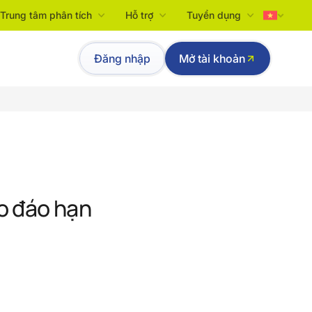
Trung tâm phân tích
Hỗ trợ
Tuyển dụng
Tiếng Việt
Đăng nhập
Mở tài khoản
English
o đáo hạn