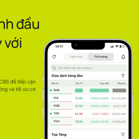
ình đầu
 với
ACBS để tiếp cận
óng và tối ưu cơ