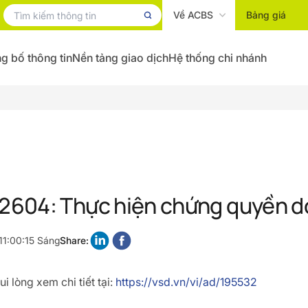
Về ACBS
Bảng giá
g bố thông tin
Nền tảng giao dịch
Hệ thống chi nhánh
604: Thực hiện chứng quyền d
11:00:15 Sáng
Share:
i lòng xem chi tiết tại:
https://vsd.vn/vi/ad/195532