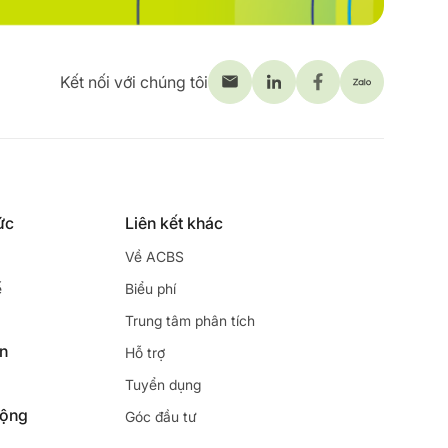
Kết nối với chúng tôi
ức
Liên kết khác
Về ACBS
ế
Biểu phí
Trung tâm phân tích
ên
Hỗ trợ
Tuyển dụng
động
Góc đầu tư