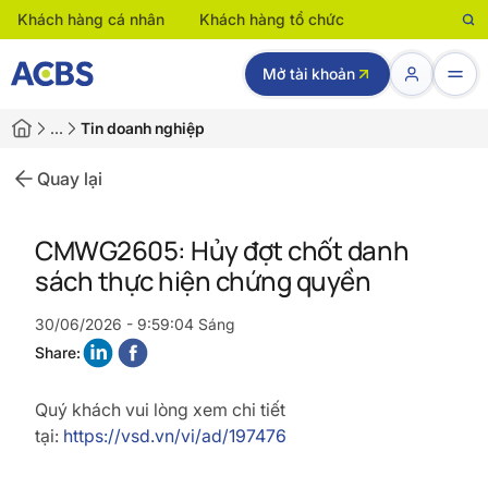
Khách hàng cá nhân
Khách hàng tổ chức
Mở tài khoản
…
Tin doanh nghiệp
Quay lại
CMWG2605: Hủy đợt chốt danh
sách thực hiện chứng quyền
30/06/2026 - 9:59:04 Sáng
Share:
Quý khách vui lòng xem chi tiết
tại:
https://vsd.vn/vi/ad/197476