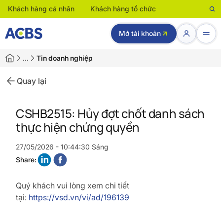
Khách hàng cá nhân
Khách hàng tổ chức
Mở tài khoản
…
Tin doanh nghiệp
Quay lại
CSHB2515: Hủy đợt chốt danh sách
thực hiện chứng quyền
27/05/2026 - 10:44:30 Sáng
Share:
Quý khách vui lòng xem chi tiết
tại:
https://vsd.vn/vi/ad/196139