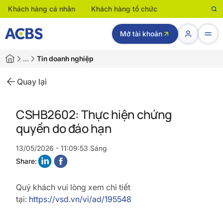
Khách hàng cá nhân
Khách hàng tổ chức
Mở tài khoản
…
Tin doanh nghiệp
Quay lại
CSHB2602: Thực hiện chứng
quyền do đáo hạn
13/05/2026 - 11:09:53 Sáng
Share:
Quý khách vui lòng xem chi tiết
tại:
https://vsd.vn/vi/ad/195548