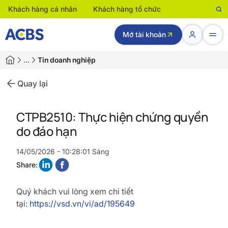
Khách hàng cá nhân
Khách hàng tổ chức
Mở tài khoản
…
Tin doanh nghiệp
Quay lại
CTPB2510: Thực hiện chứng quyền
do đáo hạn
14/05/2026 - 10:28:01 Sáng
Share:
Quý khách vui lòng xem chi tiết
tại:
https://vsd.vn/vi/ad/195649