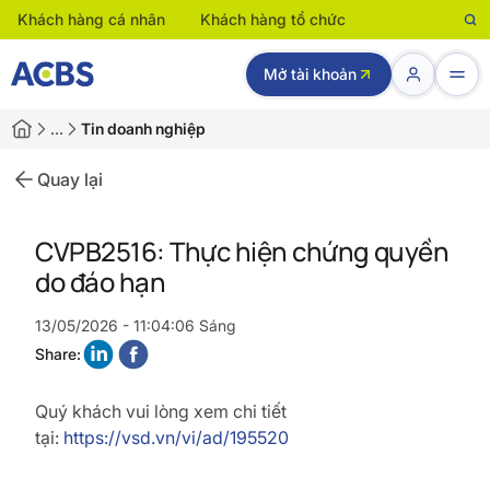
Khách hàng cá nhân
Khách hàng tổ chức
Mở tài khoản
…
Tin doanh nghiệp
Quay lại
CVPB2516: Thực hiện chứng quyền
do đáo hạn
13/05/2026 - 11:04:06 Sáng
Share:
Quý khách vui lòng xem chi tiết
tại:
https://vsd.vn/vi/ad/195520