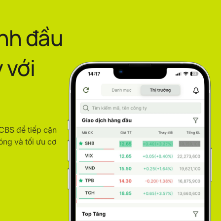
ình đầu
 với
ACBS để tiếp cận
óng và tối ưu cơ