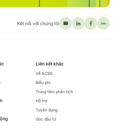
Kết nối với chúng tôi
ức
Liên kết khác
Về ACBS
ế
Biểu phí
Trung tâm phân tích
ên
Hỗ trợ
Tuyển dụng
động
Góc đầu tư