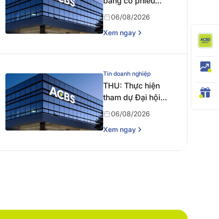
bằng cổ phiếu
năm 2025
06/08/2026
Xem ngay
Tin doanh nghiệp
THU: Thực hiện
tham dự Đại hội
đồng cổ đông
06/08/2026
thường niên năm
Xem ngay
2026