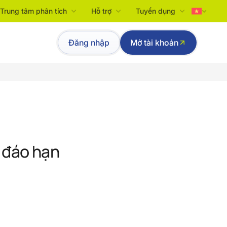
Trung tâm phân tích
Hỗ trợ
Tuyển dụng
Tiếng Việt
Đăng nhập
Mở tài khoản
English
 đáo hạn