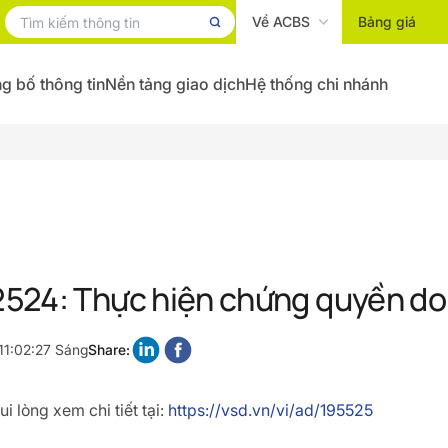
Về ACBS
Bảng giá
g bố thông tin
Nền tảng giao dịch
Hệ thống chi nhánh
524: Thực hiện chứng quyền do
11:02:27 Sáng
Share:
i lòng xem chi tiết tại:
https://vsd.vn/vi/ad/195525