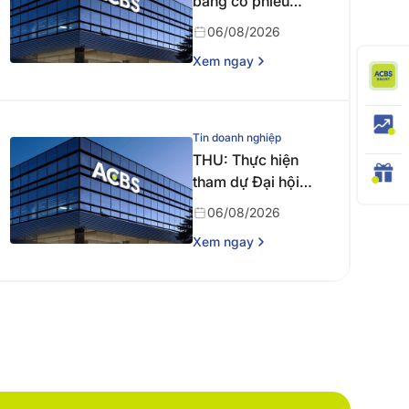
bằng cổ phiếu
năm 2025
06/08/2026
Xem ngay
Tin doanh nghiệp
THU: Thực hiện
tham dự Đại hội
đồng cổ đông
06/08/2026
thường niên năm
Xem ngay
2026