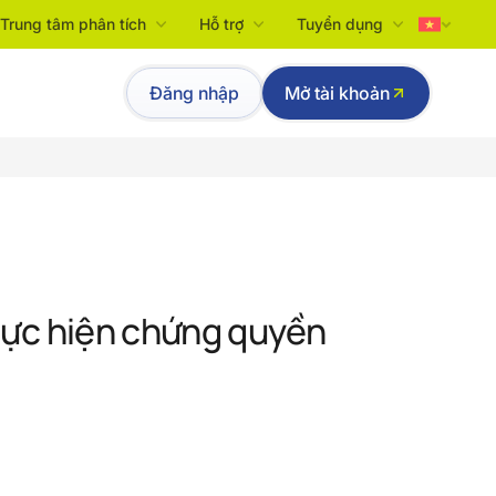
Trung tâm phân tích
Hỗ trợ
Tuyển dụng
Tiếng Việt
Đăng nhập
Mở tài khoản
English
hực hiện chứng quyền