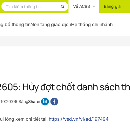
Về ACBS
Bảng giá
g bố thông tin
Nền tảng giao dịch
Hệ thống chi nhánh
605: Hủy đợt chốt danh sách t
 10:20:06 Sáng
Share:
i lòng xem chi tiết tại:
https://vsd.vn/vi/ad/197494