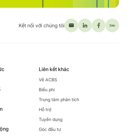
Kết nối với chúng tôi
ức
Liên kết khác
Về ACBS
ế
Biểu phí
Trung tâm phân tích
ên
Hỗ trợ
Tuyển dụng
động
Góc đầu tư