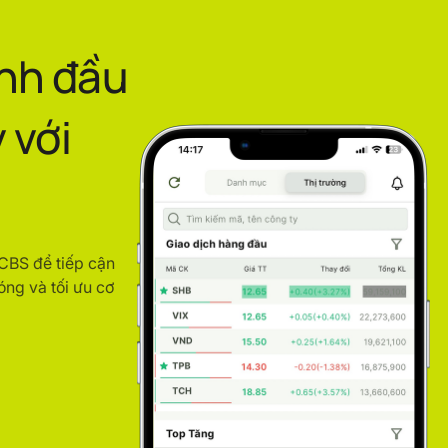
ình đầu
 với
ACBS để tiếp cận
óng và tối ưu cơ