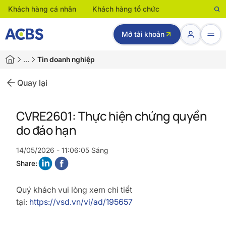
Khách hàng cá nhân
Khách hàng tổ chức
Mở tài khoản
…
Tin doanh nghiệp
Quay lại
CVRE2601: Thực hiện chứng quyền
do đáo hạn
14/05/2026 - 11:06:05 Sáng
Share:
Quý khách vui lòng xem chi tiết
tại:
https://vsd.vn/vi/ad/195657