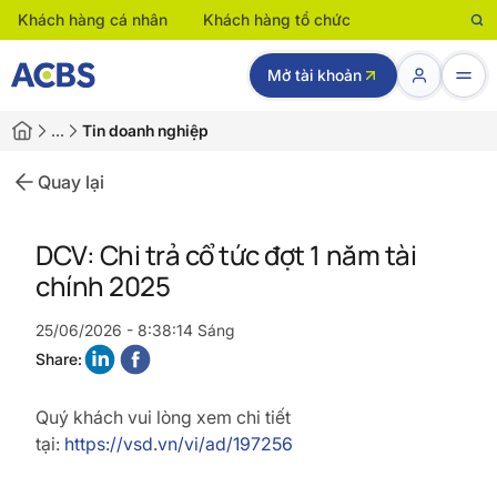
Khách hàng cá nhân
Khách hàng tổ chức
Mở tài khoản
…
Tin doanh nghiệp
Quay lại
DCV: Chi trả cổ tức đợt 1 năm tài
chính 2025
25/06/2026 - 8:38:14 Sáng
Share:
Quý khách vui lòng xem chi tiết
tại:
https://vsd.vn/vi/ad/197256