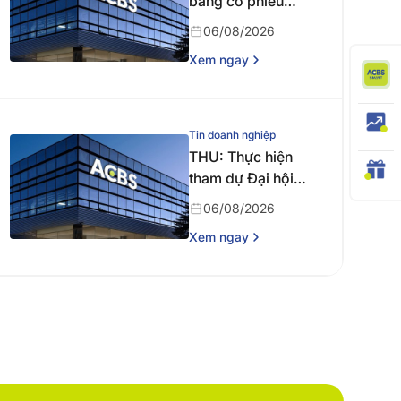
bằng cổ phiếu
năm 2025
06/08/2026
Xem ngay
Tin doanh nghiệp
THU: Thực hiện
tham dự Đại hội
đồng cổ đông
06/08/2026
thường niên năm
Xem ngay
2026