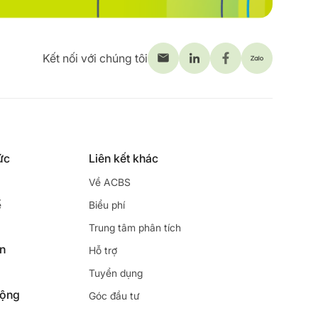
Kết nối với chúng tôi
ức
Liên kết khác
Về ACBS
ế
Biểu phí
Trung tâm phân tích
ên
Hỗ trợ
Tuyển dụng
động
Góc đầu tư