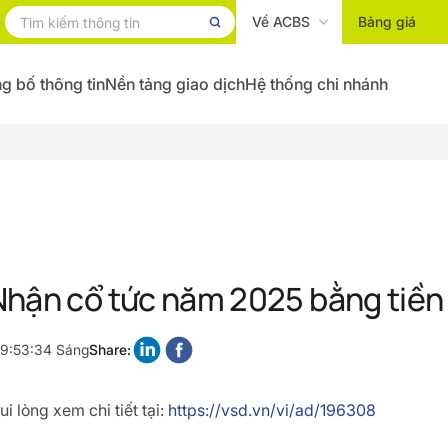
Về ACBS
Bảng giá
g bố thông tin
Nền tảng giao dịch
Hệ thống chi nhánh
hận cổ tức năm 2025 bằng tiền
 9:53:34 Sáng
Share:
i lòng xem chi tiết tại:
https://vsd.vn/vi/ad/196308