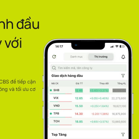
ình đầu
 với
ACBS để tiếp cận
óng và tối ưu cơ