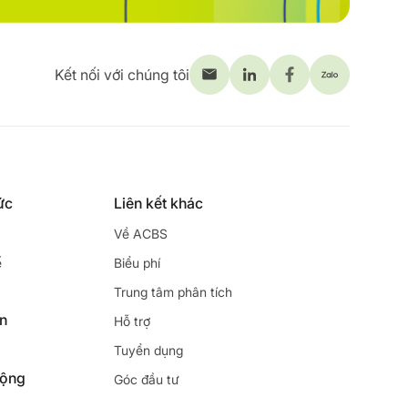
Kết nối với chúng tôi
ức
Liên kết khác
Về ACBS
ế
Biểu phí
Trung tâm phân tích
ên
Hỗ trợ
Tuyển dụng
động
Góc đầu tư