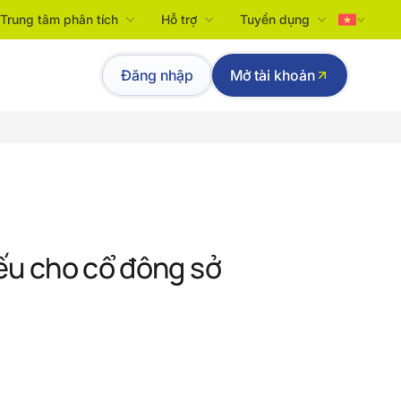
Trung tâm phân tích
Hỗ trợ
Tuyển dụng
Tiếng Việt
Đăng nhập
Mở tài khoản
English
ếu cho cổ đông sở