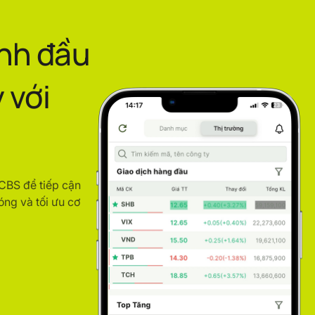
ình đầu
 với
ACBS để tiếp cận
óng và tối ưu cơ