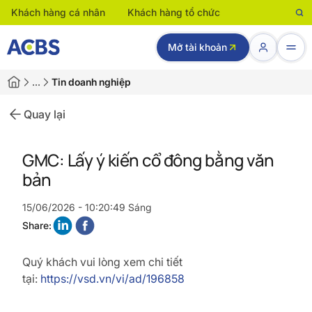
Khách hàng cá nhân
Khách hàng tổ chức
Mở tài khoản
…
Tin doanh nghiệp
Quay lại
GMC: Lấy ý kiến cổ đông bằng văn
bản
15/06/2026 - 10:20:49 Sáng
Share:
Quý khách vui lòng xem chi tiết
tại:
https://vsd.vn/vi/ad/196858