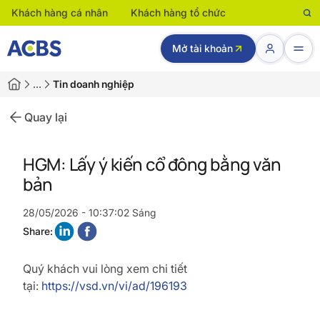
Khách hàng cá nhân
Khách hàng tổ chức
Mở tài khoản
…
Tin doanh nghiệp
Quay lại
HGM: Lấy ý kiến cổ đông bằng văn
bản
28/05/2026 - 10:37:02 Sáng
Share:
Quý khách vui lòng xem chi tiết
tại:
https://vsd.vn/vi/ad/196193