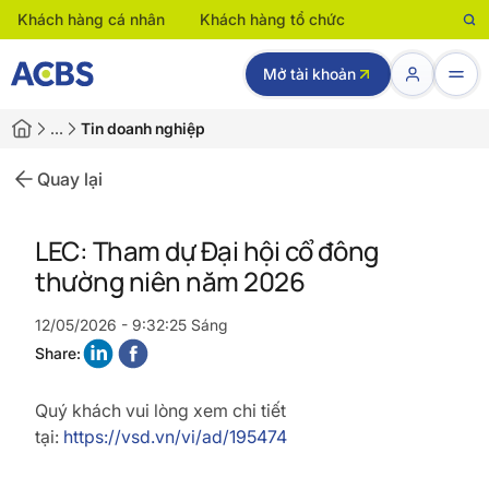
Khách hàng cá nhân
Khách hàng tổ chức
Mở tài khoản
…
Tin doanh nghiệp
Quay lại
LEC: Tham dự Đại hội cổ đông
thường niên năm 2026
12/05/2026 - 9:32:25 Sáng
Share:
Quý khách vui lòng xem chi tiết
tại:
https://vsd.vn/vi/ad/195474