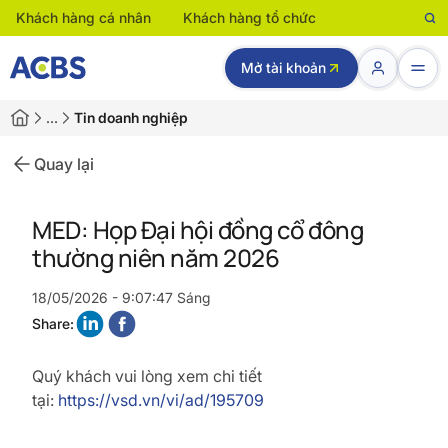
Khách hàng cá nhân
Khách hàng tổ chức
Mở tài khoản
…
Tin doanh nghiệp
Quay lại
MED: Họp Đại hội đồng cổ đông
thường niên năm 2026
18/05/2026 - 9:07:47 Sáng
Share:
Quý khách vui lòng xem chi tiết
tại:
https://vsd.vn/vi/ad/195709