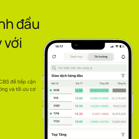
ình đầu
 với
ACBS để tiếp cận
óng và tối ưu cơ