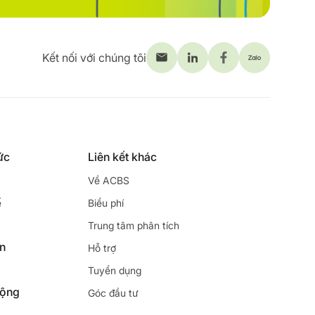
Kết nối với chúng tôi
ức
Liên kết khác
Về ACBS
ế
Biểu phí
Trung tâm phân tích
ên
Hỗ trợ
Tuyển dụng
động
Góc đầu tư