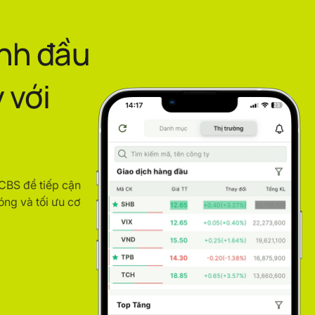
ình đầu
 với
ACBS để tiếp cận
óng và tối ưu cơ