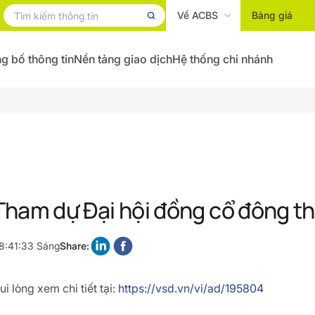
Về ACBS
Bảng giá
g bố thông tin
Nền tảng giao dịch
Hệ thống chi nhánh
Tham dự Đại hội đồng cổ đông t
8:41:33 Sáng
Share:
i lòng xem chi tiết tại:
https://vsd.vn/vi/ad/195804