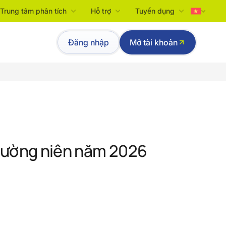
Trung tâm phân tích
Hỗ trợ
Tuyển dụng
Tiếng Việt
Đăng nhập
Mở tài khoản
English
hường niên năm 2026