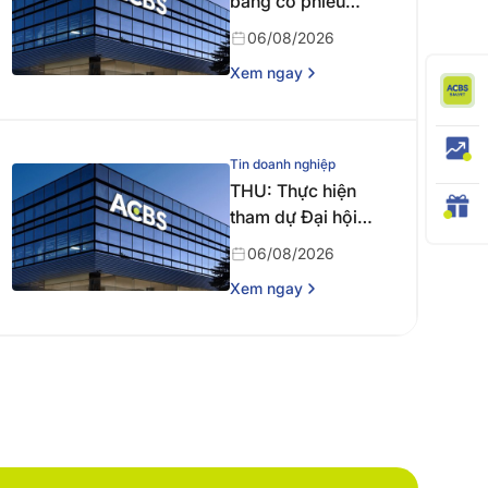
bằng cổ phiếu
năm 2025
06/08/2026
Xem ngay
Tin doanh nghiệp
THU: Thực hiện
tham dự Đại hội
đồng cổ đông
06/08/2026
thường niên năm
Xem ngay
2026