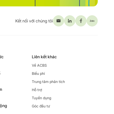
Kết nối với chúng tôi
ức
Liên kết khác
Về ACBS
ế
Biểu phí
Trung tâm phân tích
ên
Hỗ trợ
Tuyển dụng
động
Góc đầu tư