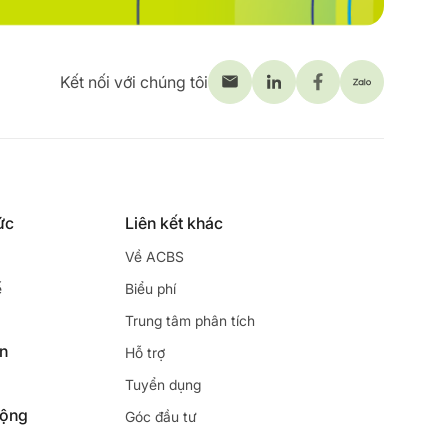
Kết nối với chúng tôi
ức
Liên kết khác
Về ACBS
ế
Biểu phí
Trung tâm phân tích
ên
Hỗ trợ
Tuyển dụng
động
Góc đầu tư