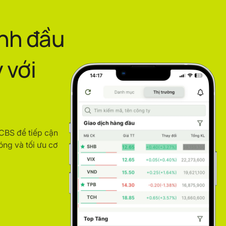
ình đầu
 với
ACBS để tiếp cận
óng và tối ưu cơ