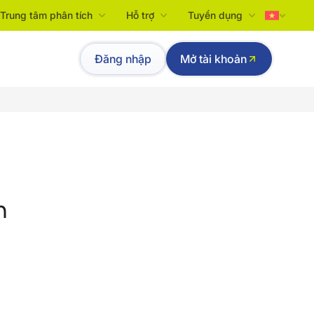
Trung tâm phân tích
Hỗ trợ
Tuyển dụng
Tiếng Việt
Đăng nhập
Mở tài khoản
English
n