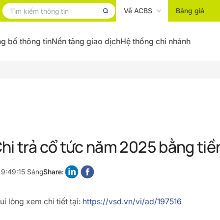
Về ACBS
Bảng giá
g bố thông tin
Nền tảng giao dịch
Hệ thống chi nhánh
hi trả cổ tức năm 2025 bằng tiề
 9:49:15 Sáng
Share:
i lòng xem chi tiết tại:
https://vsd.vn/vi/ad/197516