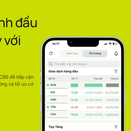
ình đầu
 với
ACBS để tiếp cận
óng và tối ưu cơ