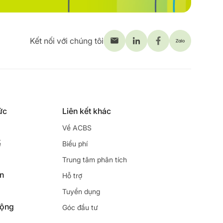
Kết nối với chúng tôi
ức
Liên kết khác
Về ACBS
ế
Biểu phí
Trung tâm phân tích
ên
Hỗ trợ
Tuyển dụng
động
Góc đầu tư