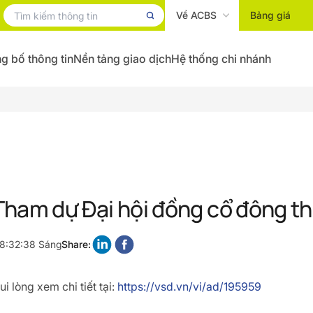
Về ACBS
Bảng giá
g bố thông tin
Nền tảng giao dịch
Hệ thống chi nhánh
Tham dự Đại hội đồng cổ đông t
 8:32:38 Sáng
Share:
i lòng xem chi tiết tại:
https://vsd.vn/vi/ad/195959