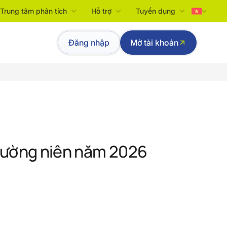
Trung tâm phân tích
Hỗ trợ
Tuyển dụng
Tiếng Việt
Đăng nhập
Mở tài khoản
English
hường niên năm 2026