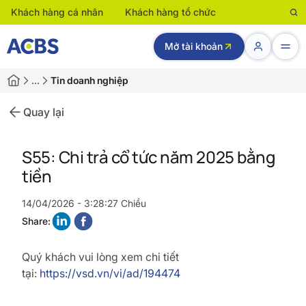
Khách hàng cá nhân
Khách hàng tổ chức
Mở tài khoản
…
Tin doanh nghiệp
Quay lại
S55: Chi trả cổ tức năm 2025 bằng
tiền
14/04/2026 - 3:28:27 Chiều
Share:
Quý khách vui lòng xem chi tiết
tại:
https://vsd.vn/vi/ad/194474