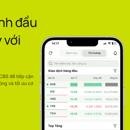
ình đầu
 với
ACBS để tiếp cận
óng và tối ưu cơ