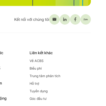
Kết nối với chúng tôi
ức
Liên kết khác
Về ACBS
ế
Biểu phí
Trung tâm phân tích
ên
Hỗ trợ
Tuyển dụng
động
Góc đầu tư