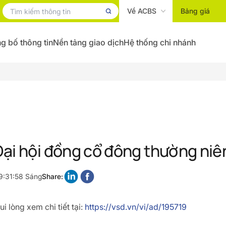
Về ACBS
Bảng giá
g bố thông tin
Nền tảng giao dịch
Hệ thống chi nhánh
ại hội đồng cổ đông thường ni
9:31:58 Sáng
Share:
i lòng xem chi tiết tại:
https://vsd.vn/vi/ad/195719