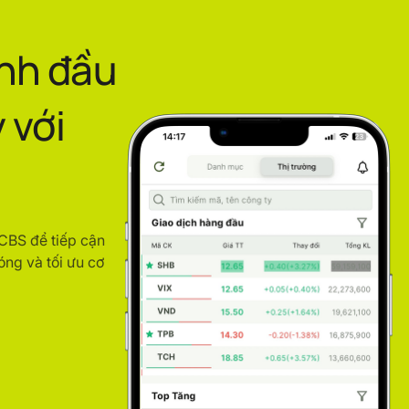
ình đầu
 với
ACBS để tiếp cận
óng và tối ưu cơ