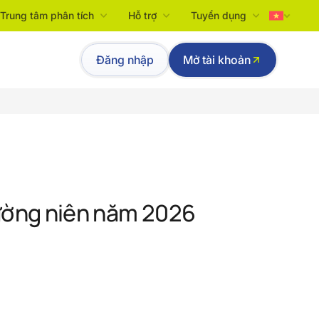
Trung tâm phân tích
Hỗ trợ
Tuyển dụng
Tiếng Việt
Đăng nhập
Mở tài khoản
English
hường niên năm 2026