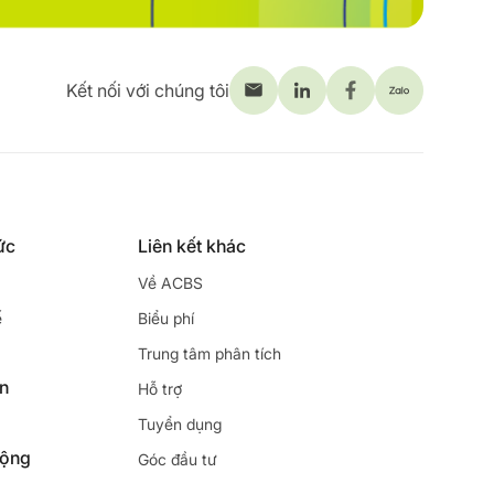
Kết nối với chúng tôi
ức
Liên kết khác
Về ACBS
ế
Biểu phí
Trung tâm phân tích
ên
Hỗ trợ
Tuyển dụng
động
Góc đầu tư