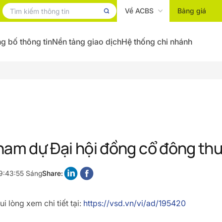
Về ACBS
Bảng giá
g bố thông tin
Nền tảng giao dịch
Hệ thống chi nhánh
ham dự Đại hội đồng cổ đông t
9:43:55 Sáng
Share:
i lòng xem chi tiết tại:
https://vsd.vn/vi/ad/195420