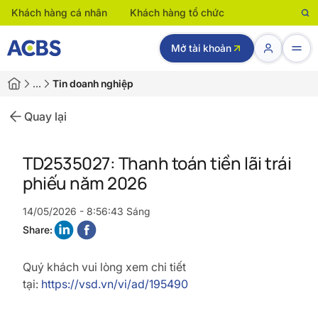
Khách hàng cá nhân
Khách hàng tổ chức
Mở tài khoản
…
Tin doanh nghiệp
Quay lại
TD2535027: Thanh toán tiền lãi trái
phiếu năm 2026
14/05/2026 - 8:56:43 Sáng
Share:
Quý khách vui lòng xem chi tiết
tại:
https://vsd.vn/vi/ad/195490