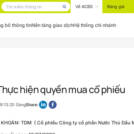
Về ACBS
Bảng giá
g bố thông tin
Nền tảng giao dịch
Hệ thống chi nhánh
Thực hiện quyền mua cổ phiếu
 9:13:20 Sáng
Share:
 KHOÁN:
TDM
(
Cổ phiếu Công ty cổ phần Nước Thủ Dầu 