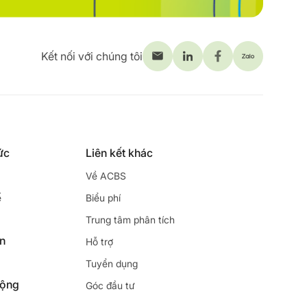
Kết nối với chúng tôi
ức
Liên kết khác
Về ACBS
ế
Biểu phí
Trung tâm phân tích
ên
Hỗ trợ
Tuyển dụng
động
Góc đầu tư