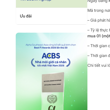
Ngày đăng k
Mã trong nư
Ưu đãi
– Giá phát h
– Tỷ lệ thực 
mua 01 (một
– Thời gian
– Thời gian 
Chi tiết vui