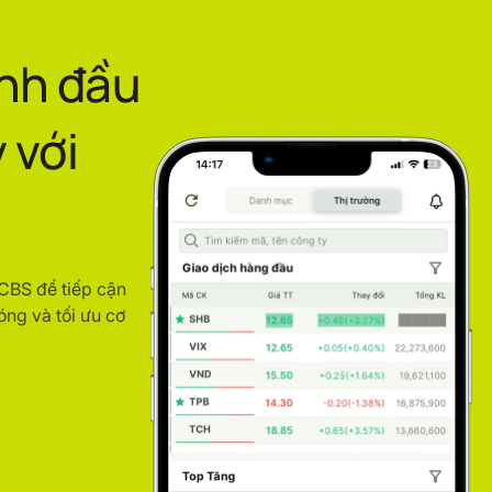
ình đầu
 với
ACBS để tiếp cận
óng và tối ưu cơ