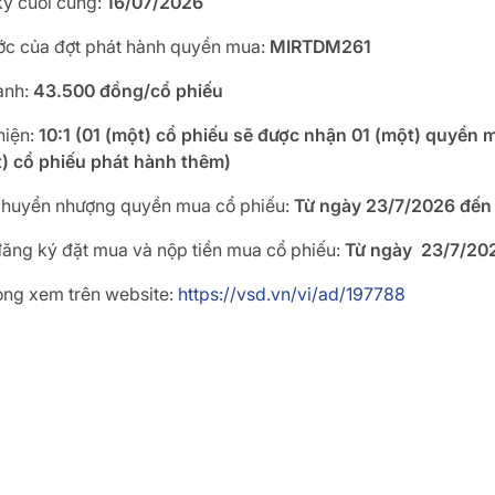
ý cuối cùng:
16/07/2026
ớc của đợt phát hành quyền mua:
MIRTDM261
ành:
43.500 đồng/cổ phiếu
hiện:
10:1
(01 (một) cổ phiếu sẽ được nhận 01 (một) quyền 
) cổ phiếu phát hành thêm)
 chuyển nhượng quyền mua cổ phiếu:
Từ ngày
23/7/2026 đến
đăng ký đặt mua và nộp tiền mua cổ phiếu:
Từ ngày
23/7/202
 lòng xem trên website:
https://vsd.vn/vi/ad/197788