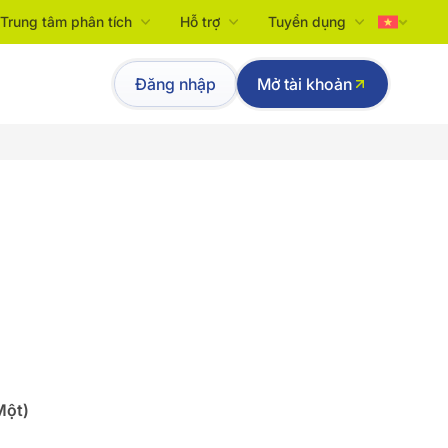
Trung tâm phân tích
Hỗ trợ
Tuyển dụng
Tiếng Việt
Đăng nhập
Mở tài khoản
English
Một
)