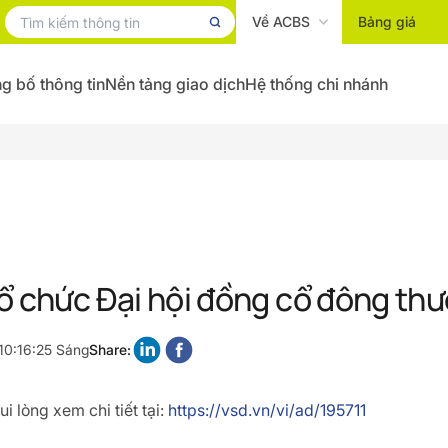
Về ACBS
Bảng giá
g bố thông tin
Nền tảng giao dịch
Hệ thống chi nhánh
ổ chức Đại hội đồng cổ đông th
10:16:25 Sáng
Share:
i lòng xem chi tiết tại:
https://vsd.vn/vi/ad/195711