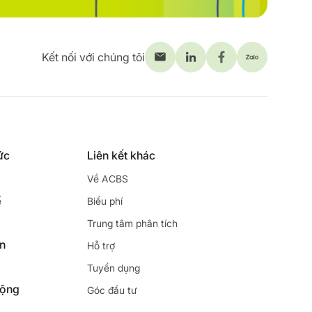
Kết nối với chúng tôi
ức
Liên kết khác
Về ACBS
ế
Biểu phí
Trung tâm phân tích
ên
Hỗ trợ
Tuyển dụng
động
Góc đầu tư