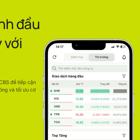
ình đầu
 với
ACBS để tiếp cận
óng và tối ưu cơ