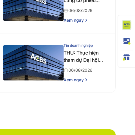
bằng cổ phiếu
năm 2025
06/08/2026
Xem ngay
Tin doanh nghiệp
THU: Thực hiện
tham dự Đại hội
đồng cổ đông
06/08/2026
thường niên năm
Xem ngay
2026