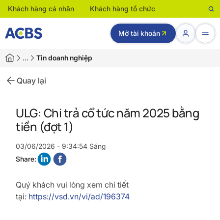
Khách hàng cá nhân
Khách hàng tổ chức
Mở tài khoản
…
Tin doanh nghiệp
Quay lại
ULG: Chi trả cổ tức năm 2025 bằng
tiền (đợt 1)
03/06/2026 - 9:34:54 Sáng
Share:
Quý khách vui lòng xem chi tiết
tại:
https://vsd.vn/vi/ad/196374