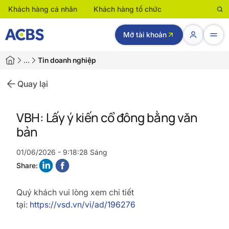
Khách hàng cá nhân
Khách hàng tổ chức
Mở tài khoản
…
Tin doanh nghiệp
Quay lại
VBH: Lấy ý kiến cổ đông bằng văn
bản
01/06/2026 - 9:18:28 Sáng
Share:
Quý khách vui lòng xem chi tiết
tại:
https://vsd.vn/vi/ad/196276