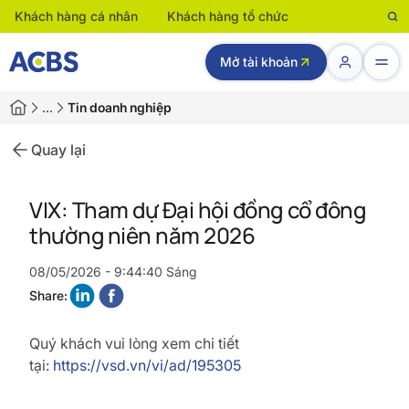
Khách hàng cá nhân
Khách hàng tổ chức
Mở tài khoản
…
Tin doanh nghiệp
Quay lại
VIX: Tham dự Đại hội đồng cổ đông
thường niên năm 2026
08/05/2026 - 9:44:40 Sáng
Share:
Quý khách vui lòng xem chi tiết
tại:
https://vsd.vn/vi/ad/195305