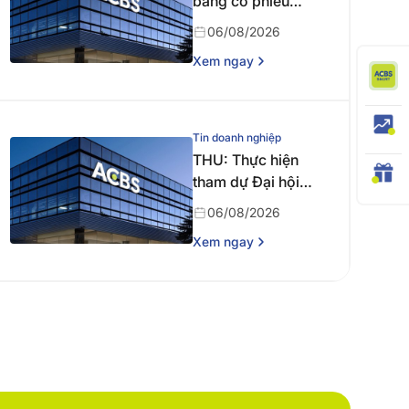
bằng cổ phiếu
năm 2025
06/08/2026
Xem ngay
Tin doanh nghiệp
THU: Thực hiện
tham dự Đại hội
đồng cổ đông
06/08/2026
thường niên năm
Xem ngay
2026