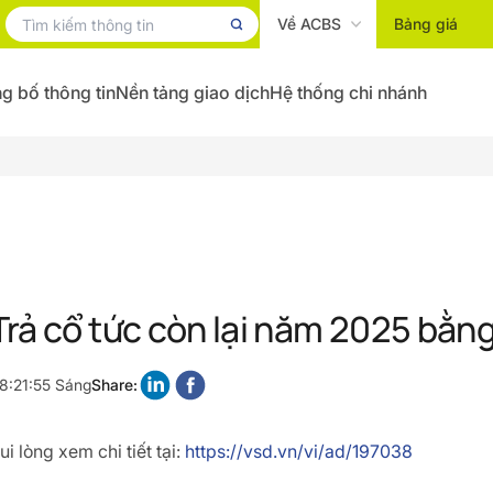
Về ACBS
Bảng giá
g bố thông tin
Nền tảng giao dịch
Hệ thống chi nhánh
rả cổ tức còn lại năm 2025 bằng
8:21:55 Sáng
Share:
i lòng xem chi tiết tại:
https://vsd.vn/vi/ad/197038