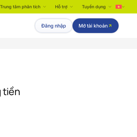
Trung tâm phân tích
Hỗ trợ
Tuyển dụng
Tiếng Việt
Đăng nhập
Mở tài khoản
English
 tiền