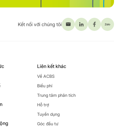
Kết nối với chúng tôi
ức
Liên kết khác
Về ACBS
ế
Biểu phí
Trung tâm phân tích
ên
Hỗ trợ
Tuyển dụng
động
Góc đầu tư