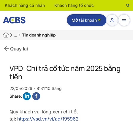
Khách hàng cá nhân
Khách hàng tổ chức
Mở tài khoản
…
Tin doanh nghiệp
Quay lại
VPD: Chi trả cổ tức năm 2025 bằng
tiền
22/05/2026 - 8:31:10 Sáng
Share:
Quý khách vui lòng xem chi tiết
tại:
https://vsd.vn/vi/ad/195962