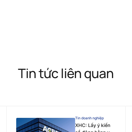
Tin tức liên quan
Tin doanh nghiệp
XHC: Lấy ý kiến