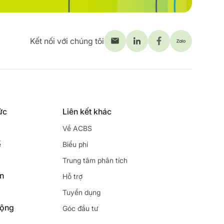
Kết nối với chúng tôi
ức
Liên kết khác
Về ACBS
ế
Biểu phí
Trung tâm phân tích
ên
Hỗ trợ
Tuyển dụng
động
Góc đầu tư