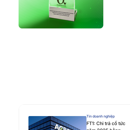
Tin doanh nghiệp
FT1: Chi trả cổ tức