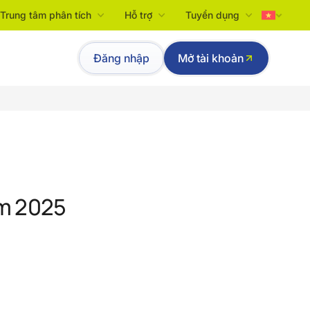
Trung tâm phân tích
Hỗ trợ
Tuyển dụng
Tiếng Việt
Đăng nhập
Mở tài khoản
English
ăm 2025