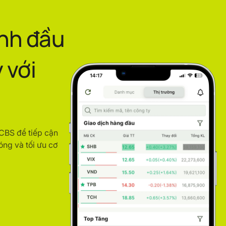
ình đầu
 với
ACBS để tiếp cận
óng và tối ưu cơ