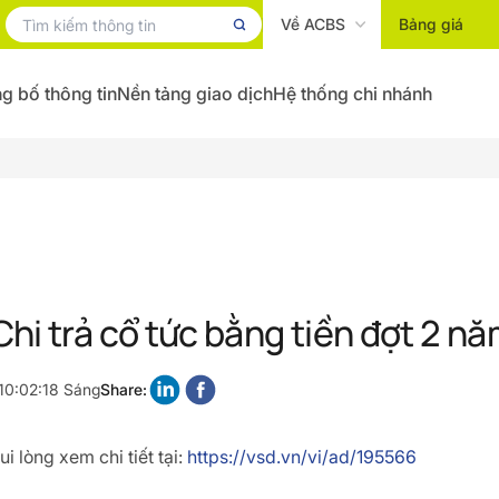
Về ACBS
Bảng giá
g bố thông tin
Nền tảng giao dịch
Hệ thống chi nhánh
hi trả cổ tức bằng tiền đợt 2 n
10:02:18 Sáng
Share:
i lòng xem chi tiết tại:
https://vsd.vn/vi/ad/195566