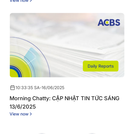
View now
ĐÔNG ĐẨY CỔ PHIẾU DẦU KHÍ NỔI SÓNG
Daily Reports
10:33:35 SA
-
16/06/2025
Morning Chatty: CẬP NHẬT TIN TỨC SÁNG
13/6/2025
View now