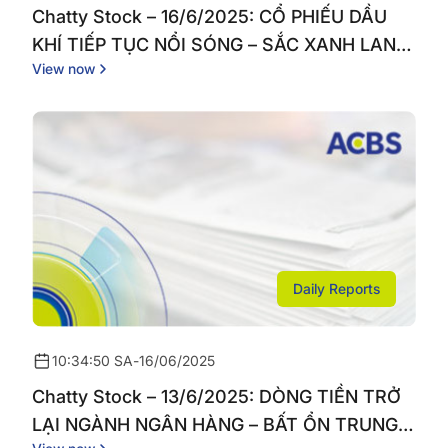
Chatty Stock – 16/6/2025: CỔ PHIẾU DẦU
KHÍ TIẾP TỤC NỔI SÓNG – SẮC XANH LAN
View now
TỎA THỊ TRƯỜNG
Daily Reports
10:34:50 SA
-
16/06/2025
Chatty Stock – 13/6/2025: DÒNG TIỀN TRỞ
LẠI NGÀNH NGÂN HÀNG – BẤT ỔN TRUNG