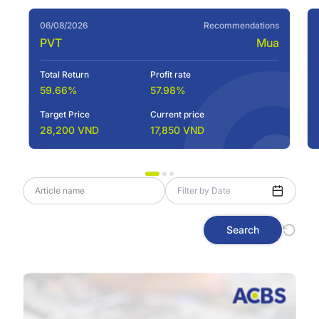
06/08/2026
Recommendations
PVT
Mua
Total Return
Profit rate
59.66%
57.98%
Target Price
Current price
28,200 VND
17,850 VND
Search