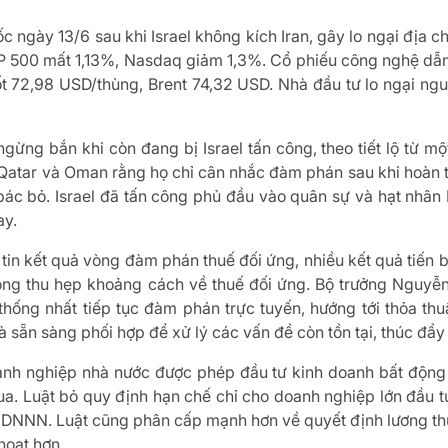
 ngày 13/6 sau khi Israel không kích Iran, gây lo ngại địa c
P 500 mất 1,13%, Nasdaq giảm 1,3%. Cổ phiếu công nghệ dẫn 
t 72,98 USD/thùng, Brent 74,32 USD. Nhà đầu tư lo ngại ng
ngừng bắn khi còn đang bị Israel tấn công, theo tiết lộ từ m
 Qatar và Oman rằng họ chỉ cân nhắc đàm phán sau khi hoàn tấ
ác bỏ. Israel đã tấn công phủ đầu vào quân sự và hạt nhân 
ay.
in kết quả vòng đàm phán thuế đối ứng, nhiều kết quả tiến 
trong thu hẹp khoảng cách về thuế đối ứng. Bộ trưởng Nguyễ
thống nhất tiếp tục đàm phán trực tuyến, hướng tới thỏa t
à sẵn sàng phối hợp để xử lý các vấn đề còn tồn tại, thúc đẩ
oanh nghiệp nhà nước được phép đầu tư kinh doanh bất động
ua. Luật bỏ quy định hạn chế chỉ cho doanh nghiệp lớn đầu 
 DNNN. Luật cũng phân cấp mạnh hơn về quyết định lương thư
hoạt hơn.