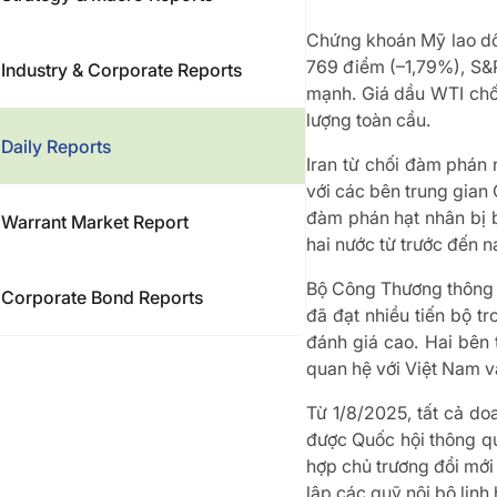
Chứng khoán Mỹ lao dốc
769 điểm (–1,79%), S&
Industry & Corporate Reports
mạnh. Giá dầu WTI chố
lượng toàn cầu.
Daily Reports
Iran từ chối đàm phán 
với các bên trung gian
đàm phán hạt nhân bị b
Warrant Market Report
hai nước từ trước đến n
Bộ Công Thương thông t
Corporate Bond Reports
đã đạt nhiều tiến bộ 
đánh giá cao. Hai bên 
quan hệ với Việt Nam v
Từ 1/8/2025, tất cả d
được Quốc hội thông q
hợp chủ trương đổi mới
lập các quỹ nội bộ linh 