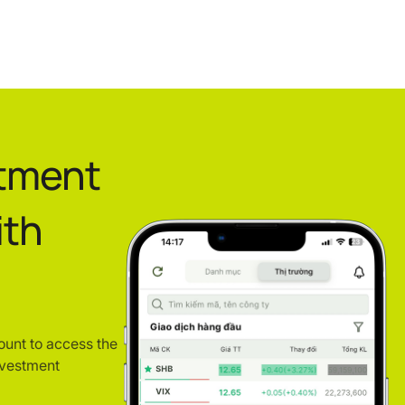
stment
ith
ount to access the
nvestment