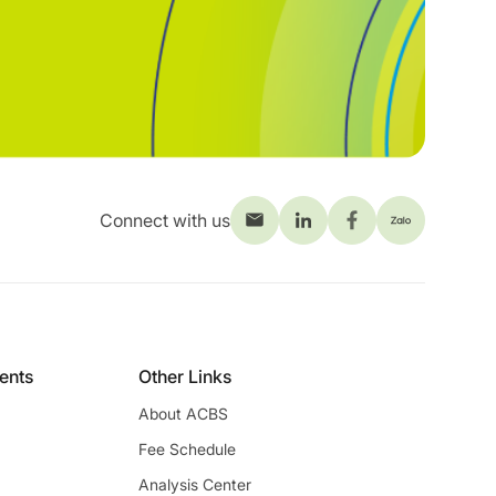
Connect with us
ients
Other Links
About ACBS
Fee Schedule
Analysis Center