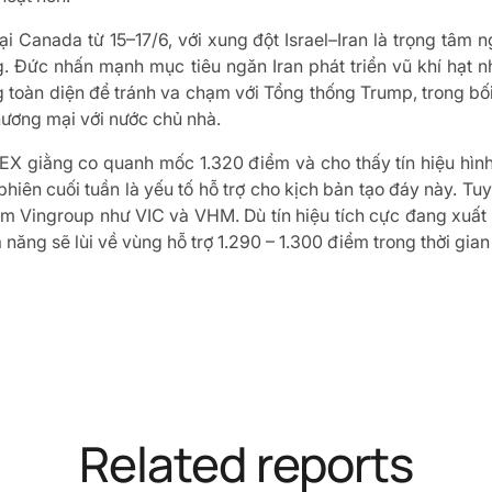
ại Canada từ 15–17/6, với xung đột Israel–Iran là trọng tâm
g. Đức nhấn mạnh mục tiêu ngăn Iran phát triển vũ khí hạt 
 toàn diện để tránh va chạm với Tổng thống Trump, trong bố
hương mại với nước chủ nhà.
X giằng co quanh mốc 1.320 điểm và cho thấy tín hiệu hình
phiên cuối tuần là yếu tố hỗ trợ cho kịch bản tạo đáy này. Tuy
óm Vingroup như VIC và VHM. Dù tín hiệu tích cực đang xuất
 năng sẽ lùi về vùng hỗ trợ 1.290 – 1.300 điểm trong thời gian
Related reports