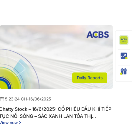
Daily Reports
5:23:24 CH
-
16/06/2025
Chatty Stock – 16/6/2025: CỔ PHIẾU DẦU KHÍ TIẾP
TỤC NỔI SÓNG – SẮC XANH LAN TỎA THỊ
View now
TRƯỜNG