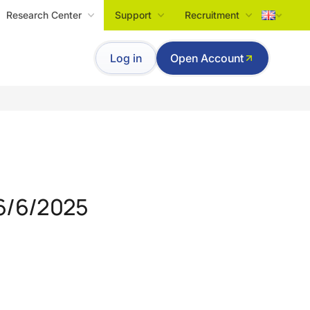
Research Center
Support
Recruitment
Tiếng Việt
Log in
Open Account
English
16/6/2025