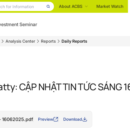
About ACBS
Market Watch
vestment Seminar
Analysis Center
Reports
Daily Reports
atty: CẬP NHẬT TIN TỨC SÁNG 
- 16062025.pdf
Preview
Download