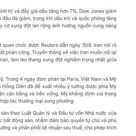
hính trị và đẩy giá dầu tăng hơn 7%. Dow Jones giảm
đầu đà giảm, trong khi dầu khí và quốc phòng tăng
uy cơ xung đột lan rộng ảnh hưởng nguồn cung năng
ột quan chức được Reuters dẫn ngày 15/6. Iran nói rõ
t phản công. Truyền thông về việc Iran muốn nối lại
Iran, làm leo thang xung đột nghiêm trọng nhất giữa
bộ. Trong 4 ngày đàm phán tại Paris, Việt Nam và Mỹ
n Hồng Diên đã đề xuất nhiều ý tưởng được phía Mỹ
huận cân bằng và bền vững. Mỹ khẳng định coi trọng
y hợp tác thương mại song phương.
 sản theo Luật Quản lý và Đầu tư vốn Nhà nước vừa
tư bất động sản, nhằm đảm bảo quyền tự chủ và phù
ởng và phân phối lợi nhuận sau thuế, cho phép trích