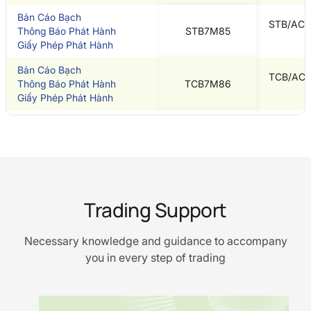
Bản Cáo Bạch
STB/ACBS
Thông Báo Phát Hành
STB7M85
Giấy Phép Phát Hành
Bản Cáo Bạch
TCB/ACBS
Thông Báo Phát Hành
TCB7M86
Giấy Phép Phát Hành
Bản Cáo Bạch
VRE/ACBS
Thông Báo Phát Hành
VRE12M80
Giấy Phép Phát Hành
Bản Cáo Bạch
VPB/ACBS
Thông Báo Phát Hành
VPB12M79
Trading Support
Giấy Phép Phát Hành
Bản Cáo Bạch
VNM/ACB
Necessary knowledge and guidance to accompany
Thông Báo Phát Hành
VNM12M78
Giấy Phép Phát Hành
you in every step of trading
Bản Cáo Bạch
VIB/ACBS
Thông Báo Phát Hành
VIB12M77
Giấy Phép Phát Hành