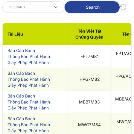
Search
IPO Status
Tên Viết Tắt
Tài Liệu
Tên 
Chứng Quyền
Bản Cáo Bạch
FPT/ACBS
Thông Báo Phát Hành
FPT7M81
Giấy Phép Phát Hành
Bản Cáo Bạch
HPG/ACBS
Thông Báo Phát Hành
HPG7M82
Giấy Phép Phát Hành
Bản Cáo Bạch
MBB/ACBS
Thông Báo Phát Hành
MBB7M83
Giấy Phép Phát Hành
Bản Cáo Bạch
MWG/ACB
Thông Báo Phát Hành
MWG7M84
Giấy Phép Phát Hành