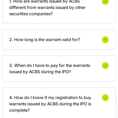
billion
1. How are warrants issued by ACBS
VRE/ACBS
0,15 %
0,15 %
Thông Báo Phát Hành
VRE12M41-BS
VND/day or
different from warrants issued by other
Giấy Phép Phát Hành
more
securities companies?
Bản Cáo Bạch
VHM/ACB
Thông Báo Phát Hành
VHM12M39-BS
Trading
Giấy Phép Phát Hành
0,20 %
0,20 %
shares of
maximum
maximum
Bản Cáo Bạch
2. How long is the warrant valid for?
TCB/ACBS
ACB
Thông Báo Phát Hành
TCB12M38-BS
Giấy Phép Phát Hành
Bản Cáo Bạch
MSN/ACB
Thông Báo Phát Hành
MSN12M40-BS
3. When do I have to pay for the warrants
Giấy Phép Phát Hành
issued by ACBS during the IPO?
Bản Cáo Bạch
MBB/ACBS
Thông Báo Phát Hành
MBB12M34-BS
Giấy Phép Phát Hành
4. How do I know if my registration to buy
Bản Cáo Bạch
HPG/ACBS
warrants issued by ACBS during the IPO is
Thông Báo Phát Hành
HPG12M35-BS
Giấy Phép Phát Hành
complete?