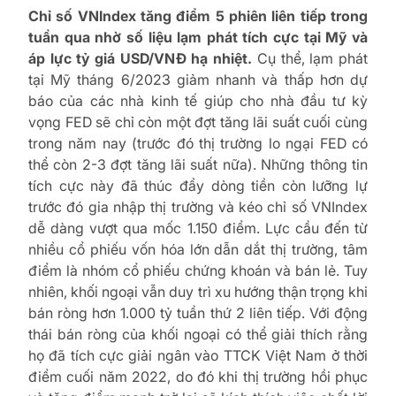
Chỉ số VNIndex tăng điểm 5 phiên liên tiếp trong
tuần qua nhờ số liệu lạm phát tích cực tại Mỹ và
áp lực tỷ giá USD/VNĐ hạ nhiệt.
Cụ thể, lạm phát
tại Mỹ tháng 6/2023 giảm nhanh và thấp hơn dự
báo của các nhà kinh tế giúp cho nhà đầu tư kỳ
vọng FED sẽ chỉ còn một đợt tăng lãi suất cuối cùng
trong năm nay (trước đó thị trường lo ngại FED có
thể còn 2-3 đợt tăng lãi suất nữa). Những thông tin
tích cực này đã thúc đẩy dòng tiền còn lưỡng lự
trước đó gia nhập thị trường và kéo chỉ số VNIndex
dễ dàng vượt qua mốc 1.150 điểm. Lực cầu đến từ
nhiều cổ phiếu vốn hóa lớn dẫn dắt thị trường, tâm
điểm là nhóm cổ phiếu chứng khoán và bán lẻ. Tuy
nhiên, khối ngoại vẫn duy trì xu hướng thận trọng khi
bán ròng hơn 1.000 tỷ tuần thứ 2 liên tiếp. Với động
thái bán ròng của khối ngoại có thể giải thích rằng
họ đã tích cực giải ngân vào TTCK Việt Nam ở thời
điểm cuối năm 2022, do đó khi thị trường hồi phục