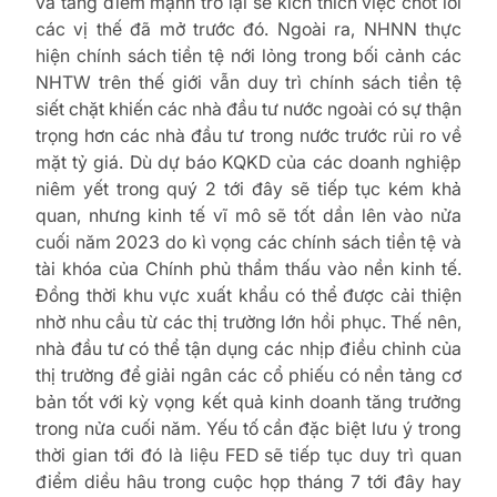
và tăng điểm mạnh trở lại sẽ kích thích việc chốt lời
các vị thế đã mở trước đó. Ngoài ra, NHNN thực
hiện chính sách tiền tệ nới lỏng trong bối cảnh các
NHTW trên thế giới vẫn duy trì chính sách tiền tệ
siết chặt khiến các nhà đầu tư nước ngoài có sự thận
trọng hơn các nhà đầu tư trong nước trước rủi ro về
mặt tỷ giá. Dù dự báo KQKD của các doanh nghiệp
niêm yết trong quý 2 tới đây sẽ tiếp tục kém khả
quan, nhưng kinh tế vĩ mô sẽ tốt dần lên vào nửa
cuối năm 2023 do kì vọng các chính sách tiền tệ và
tài khóa của Chính phủ thẩm thấu vào nền kinh tế.
Đồng thời khu vực xuất khẩu có thể được cải thiện
nhờ nhu cầu từ các thị trường lớn hồi phục. Thế nên,
nhà đầu tư có thể tận dụng các nhịp điều chỉnh của
thị trường để giải ngân các cổ phiếu có nền tảng cơ
bản tốt với kỳ vọng kết quả kinh doanh tăng trưởng
trong nửa cuối năm. Yếu tố cần đặc biệt lưu ý trong
thời gian tới đó là liệu FED sẽ tiếp tục duy trì quan
điểm diều hâu trong cuộc họp tháng 7 tới đây hay