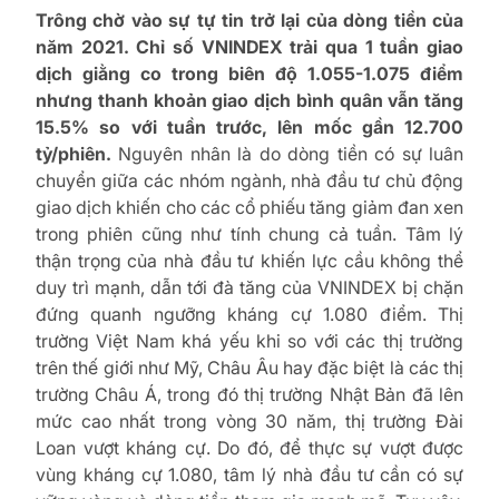
Trông chờ vào sự tự tin trở lại của dòng tiền của
năm 2021. Chỉ số VNINDEX trải qua 1 tuần giao
dịch giằng co trong biên độ 1.055-1.075 điểm
nhưng thanh khoản giao dịch bình quân vẫn tăng
15.5% so với tuần trước, lên mốc gần 12.700
tỷ/phiên.
Nguyên nhân là do dòng tiền có sự luân
chuyển giữa các nhóm ngành, nhà đầu tư chủ động
giao dịch khiến cho các cổ phiếu tăng giảm đan xen
trong phiên cũng như tính chung cả tuần. Tâm lý
thận trọng của nhà đầu tư khiến lực cầu không thể
duy trì mạnh, dẫn tới đà tăng của VNINDEX bị chặn
đứng quanh ngưỡng kháng cự 1.080 điểm. Thị
trường Việt Nam khá yếu khi so với các thị trường
trên thế giới như Mỹ, Châu Âu hay đặc biệt là các thị
trường Châu Á, trong đó thị trường Nhật Bản đã lên
mức cao nhất trong vòng 30 năm, thị trường Đài
Loan vượt kháng cự. Do đó, để thực sự vượt được
vùng kháng cự 1.080, tâm lý nhà đầu tư cần có sự