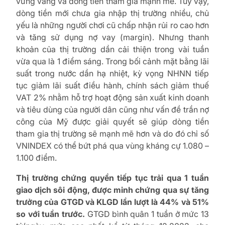
vững vàng và dòng tiền tham gia mạnh mẽ. Tuy vậy,
dòng tiền mới chưa gia nhập thị trường nhiều, chủ
yếu là những người chơi cũ chấp nhận rủi ro cao hơn
và tăng sử dụng nợ vay (margin). Nhưng thanh
khoản của thị trường dần cải thiện trong vài tuần
vừa qua là 1 điểm sáng. Trong bối cảnh mặt bằng lãi
suất trong nước dần hạ nhiệt, kỳ vọng NHNN tiếp
tục giảm lãi suất điều hành, chính sách giảm thuế
VAT 2% nhằm hỗ trợ hoạt động sản xuất kinh doanh
và tiêu dùng của người dân cũng như vấn đề trần nợ
công của Mỹ được giải quyết sẽ giúp dòng tiền
tham gia thị trường sẽ mạnh mẽ hơn và do đó chỉ số
VNINDEX có thể bứt phá qua vùng kháng cự 1.080 –
1.100 điểm.
Thị trường chứng quyền tiếp tục trải qua 1 tuần
giao dịch sôi động, được minh chứng qua sự tăng
trưởng của GTGD và KLGD lần lượt là 44% và 51%
so với tuần trước.
GTGD bình quân 1 tuần ở mức 13