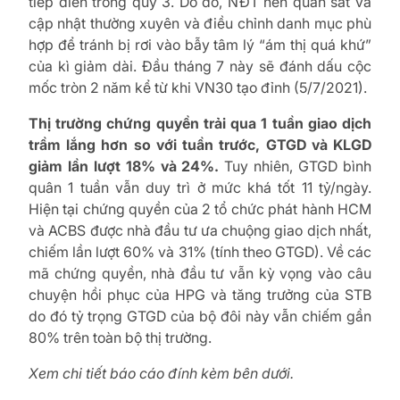
tiếp diễn trong quý 3. Do đó, NĐT nên quan sát và
cập nhật thường xuyên và điều chỉnh danh mục phù
hợp để tránh bị rơi vào bẫy tâm lý “ám thị quá khứ”
của kì giảm dài. Đầu tháng 7 này sẽ đánh dấu cộc
mốc tròn 2 năm kể từ khi VN30 tạo đỉnh (5/7/2021).
Thị trường chứng quyền trải qua 1 tuần giao dịch
trầm lắng hơn so với tuần trước, GTGD và KLGD
giảm lần lượt 18% và 24%.
Tuy nhiên, GTGD bình
quân 1 tuần vẫn duy trì ở mức khá tốt 11 tỷ/ngày.
Hiện tại chứng quyền của 2 tổ chức phát hành HCM
và ACBS được nhà đầu tư ưa chuộng giao dịch nhất,
chiếm lần lượt 60% và 31% (tính theo GTGD). Về các
mã chứng quyền, nhà đầu tư vẫn kỳ vọng vào câu
chuyện hồi phục của HPG và tăng trưởng của STB
do đó tỷ trọng GTGD của bộ đôi này vẫn chiếm gần
80% trên toàn bộ thị trường.
Xem chi tiết báo cáo đính kèm bên dưới.