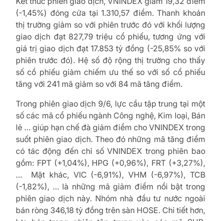
Kết thúc phiên giao dịch, VNINDEX giảm 19,32 điểm
(-1,45%) đóng cửa tại 1.310,57 điểm. Thanh khoản
thị trường giảm so với phiên trước đó với khối lượng
giao dịch đạt 827,79 triệu cổ phiếu, tương ứng với
giá trị giao dịch đạt 17.853 tỷ đồng (-25,85% so với
phiên trước đó). Hệ số độ rộng thị trường cho thấy
số cổ phiếu giảm chiếm ưu thế so với số cổ phiếu
tăng với 241 mã giảm so với 84 mã tăng điểm.
Trong phiên giao dịch 9/6, lực cầu tập trung tại một
số các mã cổ phiếu ngành Công nghệ, Kim loại, Bán
lẻ … giúp hạn chế đà giảm điểm cho VNINDEX trong
suốt phiên giao dịch. Theo đó những mã tăng điểm
có tác động đến chỉ số VNINDEX trong phiên bao
gồm: FPT (+1,04%), HPG (+0,96%), FRT (+3,27%),
… Mặt khác, VIC (-6,91%), VHM (-6,97%), TCB
(-1,82%), … là những mã giảm điểm nổi bật trong
phiên giao dịch này. Nhóm nhà đầu tư nước ngoài
bán ròng 346,18 tỷ đồng trên sàn HOSE. Chi tiết hơn,