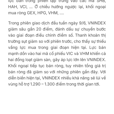
lực bán trong phiên tập trung vào các mã SHB,
HAH, VCI, … Ở chiều hướng ngược lại, khối ngoại
mua ròng GEX, HPG, VHM, ….
Trong phiên giao dịch đầu tuần ngày 9/6, VNINDEX
giảm sâu gần 20 điểm, đánh dấu sự chuyển bước
vào giai đoạn điều chỉnh điểm số. Thanh khoản thị
trường sụt giảm so với phiên trước, cho thấy sự thiếu
vắng lực mua trong giai đoạn hiện tại. Lực bán
mạnh dồn vào hai mã cổ phiếu VIC và VHM khiến cả
hai đồng loạt giảm sàn, gây áp lực lớn lên VNINDEX.
Khối ngoại tiếp tục bán ròng, tuy nhiên tổng giá trị
bán ròng đã giảm so với những phiên gần đây. Với
diễn biến hiện tại, VNINDEX nhiều khả năng sẽ lùi về
vùng hỗ trợ 1.290 – 1.300 điểm trong thời gian tới.