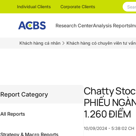
Individual Clients
Corporate Clients
Research Center
Analysis Reports
In
Khách hàng cá nhân
Khách hàng có chuyên viên tư vấn
Chatty Sto
Report Category
PHIẾU NGÀN
1.260 ĐIỂM
All Reports
10/09/2024 - 5:38:02 CH
Strategy & Macro Reports