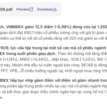
009.pdf
Preview
Download
 dịch, VNINDEX giảm 12,5 điểm (-0,99%) đóng cửa tại 1.25
giao dịch đạt 690,1 triệu cổ phiếu, tương ứng với giá trị giao
chiếm ưu thế so với số cổ phiếu tăng với 320 mã giảm so với
 10/9, lực cầu tập trung tại một số các mã cổ phiếu ngà
X trong suốt phiên giao dịch.
Theo đó những mã tăng điểm
B (+1,14%), MWG (+0,44%),…Mặt khác, VCB (-1,33%), BID (
ịch này. Nhóm nhà đầu tư nước ngoài bán ròng 387,68 tỷ đồng 
 FPT, VPB,…Ở chiều hướng ngược lại, khối ngoại mua ròng 
DEX tiếp tục nhịp giảm điểm với điểm số giảm nhanh trong
ong phiên tập trung phần nhiều tại các mã cổ phiếu ngành Ngâ
ẽ kết thúc giai đoạn điều chỉnh ngắn hạn tại vùng hỗ trợ 1
m.