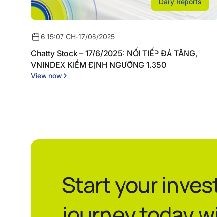
Daily Reports
6:15:07 CH
-
17/06/2025
Chatty Stock – 17/6/2025: NỐI TIẾP ĐÀ TĂNG,
VNINDEX KIỂM ĐỊNH NGƯỠNG 1.350
View now
Start your inve
journey today w