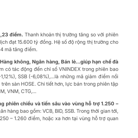
5,23 điểm.
Thanh khoản thị trường tăng so với phiên
 dịch đạt 15.600 tỷ đồng. Hệ số độ rộng thị trường cho
 94 mã tăng điểm.
nh Hàng không, Ngân hàng, Bán lẻ…giúp hạn chế đà
 có tác động đến chỉ số VNINDEX trong phiên bao
-1,12%), SSB (-6,08%),…là những mã giảm điểm nổi
trên sàn HOSE. Chi tiết hơn, lực bán trong phiên tập
VHM, VNM, CTG,…
 phiên chiều và tiến sâu vào vùng hỗ trợ 1.250 –
n hàng bao gồm: VCB, BID, SSB. Trong thời gian tới,
.250 – 1.260 điểm, hoặc xa hơn tại vùng hỗ trợ quan