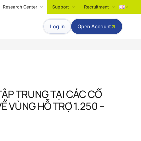
Research Center
Support
Recruitment
Tiếng Việt
Log in
Open Account
English
 TẬP TRUNG TẠI CÁC CỔ
Ề VÙNG HỖ TRỢ 1.250 –