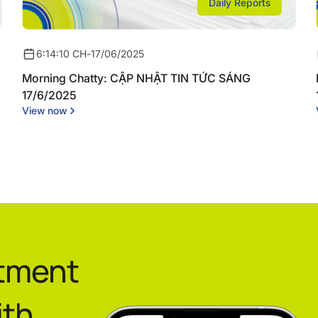
Daily Reports
6:14:10 CH
-
17/06/2025
Morning Chatty: CẬP NHẬT TIN TỨC SÁNG
17/6/2025
View now
stment
ith