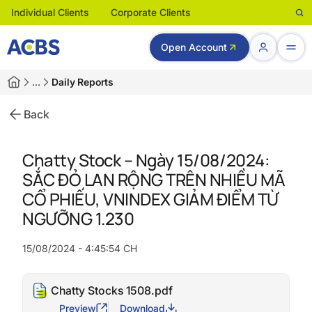
Individual Clients
Corporate Clients
Open Account
…
Daily Reports
Back
Chatty Stock – Ngày 15/08/2024:
SẮC ĐỎ LAN RỘNG TRÊN NHIỀU MÃ
CỔ PHIẾU, VNINDEX GIẢM ĐIỂM TỪ
NGƯỠNG 1.230
15/08/2024 - 4:45:54 CH
Chatty Stocks 1508.pdf
Preview
Download